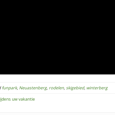
d
funpark
,
Neuastenberg
,
rodelen
,
skigebied
,
winterberg
ijdens uw vakantie