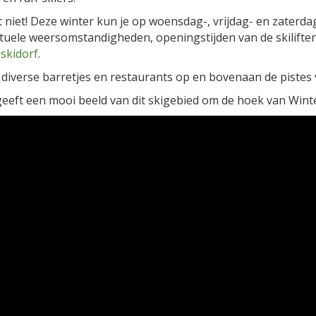
ht niet! Deze winter kun je op woensdag-, vrijdag- en zaterd
tuele weersomstandigheden, openingstijden van de skiliften,
 skidorf
.
j diverse barretjes en restaurants op en bovenaan de pistes
 geeft een mooi beeld van dit skigebied om de hoek van Win