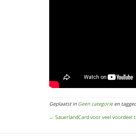
Geplaatst in
Geen categorie
en tagge
← SauerlandCard voor veel voordeel t